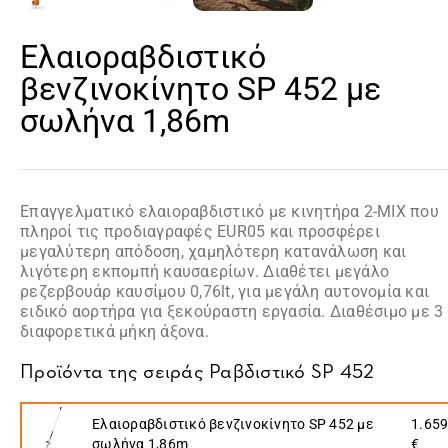
Ελαιοραβδιστικό
βενζινοκίνητο SP 452 με
σωλήνα 1,86m
Επαγγελματικό ελαιοραβδιστικό με κινητήρα 2-ΜΙΧ που
πληροί τις προδιαγραφές EUR05 και προσφέρει
μεγαλύτερη απόδοση, χαμηλότερη κατανάλωση και
λιγότερη εκπομπή καυσαερίων. Διαθέτει μεγάλο
ρεζερβουάρ καυσίμου 0,76lt, για μεγάλη αυτονομία και
ειδικό αορτήρα για ξεκούραστη εργασία. Διαθέσιμο με 3
διαφορετικά μήκη άξονα.
Προϊόντα της σειράς
Ραβδιστικό SP 452
Ελαιοραβδιστικό βενζινοκίνητο SP 452 με
1.659
σωλήνα 1,86m
€